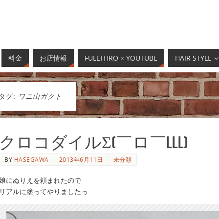
料金
お店情報
FULLTHRO × YOUTUBE
HAIR STYLE
タグ:
ワニ山ガクト
クロコダイルΣ(￣ロ￣lll)
BY
HASEGAWA
2013年6月11日
未分類
娘にぬりえを頼まれたので
リアルに塗ってやりましたっ