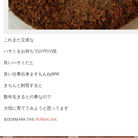
これまた立派な
ハサミをお持ちで(///∇///)笑
良いハサミだと
良い仕事出来ますもんねWW
きちんと飼育すると
数年生きるとの事なので
大切に育ててみようと思ってます
BOOKMARK THE
PERMALINK
.