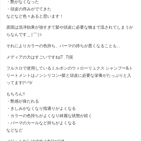
・艶がなくなった
・頭皮の痒みがでてきた
などなど色々あると思います！
原因は洗浄効果が強すぎて髪や頭皮に必要な物まで流されてしまうか
らなんです＿|￣|○
それによりカラーの色持ち、パーマの持ちが悪くなることも…
メディアの力はすごいですね(T . T)笑
フルスロで使用しているミルボンのウィローリュクス シャンプー&ト
リートメントはノンシリコン+髪と頭皮に必要な栄養がたっぷりと入
ってます(^-^)/
もちろん‼
・艶感が保たれる
・きしみがなくなり指通りがよくなる
・カラーの色持ちがよくなり綺麗な状態が続く
・パーマのカールなど持ちがよくなる
などなど