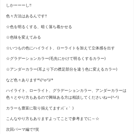
しかーーーし‼
色々方法はあるんです‼
☆色を明るくする、暗く落ち着かせる
☆色味を変えてみる
☆いつもの色にハイライト、ローライトを加えて立体感を出す
☆グラデーションカラー(毛先にかけて明るくするカラー)
☆アンダーカラー(耳より下の襟足部分を違う色に変えるカラー)
など色々あります*\(^o^)/*
ハイライト、ローライト、グラデーションカラー、アンダーカラーは
色々とやり方もあるので興味ある方は相談してくださいねー(^-^)
カラーも豊富に取り揃えてます♪(´ε｀ )
こんなやり方もありますよってことで参考までに～☆
次回パーマ編で‼笑