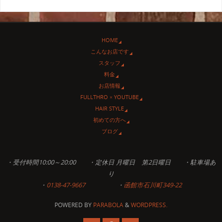
HOME
こんなお店です
スタッフ
料金
お店情報
FULLTHRO × YOUTUBE
HAIR STYLE
初めての方へ
ブログ
・受付時間10:00～20:00 ・定休日 月曜日 第2日曜日 ・駐車場あ
り
・
0138-47-9667
・
函館市石川町349-22
POWERED BY
PARABOLA
&
WORDPRESS.